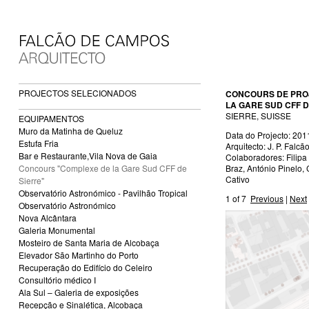
PROJECTOS SELECIONADOS
CONCOURS DE PRO
LA GARE SUD CFF D
SIERRE, SUISSE
EQUIPAMENTOS
Muro da Matinha de Queluz
Data do Projecto: 201
Estufa Fria
Arquitecto: J. P. Fal
Bar e Restaurante,Vila Nova de Gaia
Colaboradores: Filip
Braz, António Pinelo,
Concours "Complexe de la Gare Sud CFF de
Cativo
Sierre"
Observatório Astronómico - Pavilhão Tropical
1
of 7
Previous
|
Next
Observatório Astronómico
Nova Alcântara
Galeria Monumental
Mosteiro de Santa Maria de Alcobaça
Elevador São Martinho do Porto
Recuperação do Edifício do Celeiro
Consultório médico I
Ala Sul – Galeria de exposições
Recepção e Sinalética, Alcobaça