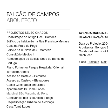
PROJECTOS SELECIONADOS
AVENIDA MARGINA
REQUALIFICAÇÃO U
Reabilitação do Antigo Liceu Camões
Edifício de habitação na Rua Francisco Metrass
Data do Projecto: 200
Casa na Praia do Pego
Arquitectos: Gonçalo 
Edifício na R. Nova de S. Mamede
Colaboradores: José 
Consultório Médico II
Cachucho
Remodelação do Edifício Sede do Banco de
1
of 8
Previous
|
Next
Portugal
Plano Pormenor Parque Hospitalar Oriental
Torres do Areeiro
Acesso ao Castelo – Percurso
Acesso ao Castelo – Elevadores
Casas Geminadas em Lisboa
Apartamento Dr. Tomé Lopes
Marginal São Martinho do Porto
Confluência dos Rios Alcôa e Baça
Requalificação Urbana de Alcobaça
Casa Tomé Lopes