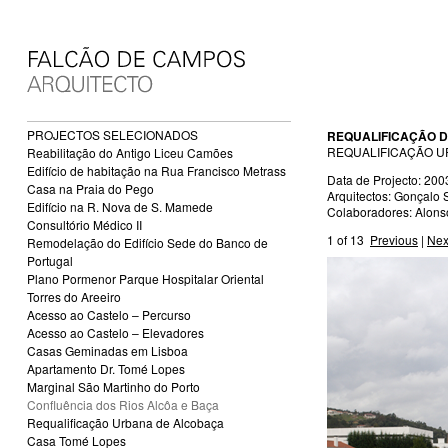
PROJECTOS SELECIONADOS
REQUALIFICAÇÃO D
REQUALIFICAÇÃO U
Reabilitação do Antigo Liceu Camões
Edifício de habitação na Rua Francisco Metrass
Data de Projecto: 200
Casa na Praia do Pego
Arquitectos: Gonçalo 
Edifício na R. Nova de S. Mamede
Colaboradores: Alonso
Consultório Médico II
1
of 13
Previous
|
Nex
Remodelação do Edifício Sede do Banco de
Portugal
Plano Pormenor Parque Hospitalar Oriental
Torres do Areeiro
Acesso ao Castelo – Percurso
Acesso ao Castelo – Elevadores
Casas Geminadas em Lisboa
Apartamento Dr. Tomé Lopes
Marginal São Martinho do Porto
Confluência dos Rios Alcôa e Baça
Requalificação Urbana de Alcobaça
Casa Tomé Lopes