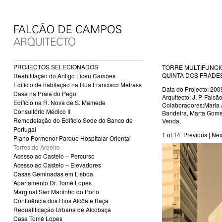
PROJECTOS SELECIONADOS
TORRE MULTIFUNCI
QUINTA DOS FRADES
Reabilitação do Antigo Liceu Camões
Edifício de habitação na Rua Francisco Metrass
Data do Projecto: 200
Casa na Praia do Pego
Arquitecto: J. P. Fal
Edifício na R. Nova de S. Mamede
Colaboradores:Maria A
Consultório Médico II
Bandeira, Marta Gomes
Remodelação do Edifício Sede do Banco de
Venda,
Portugal
1
of 14
Previous
|
Nex
Plano Pormenor Parque Hospitalar Oriental
Torres do Areeiro
Acesso ao Castelo – Percurso
Acesso ao Castelo – Elevadores
Casas Geminadas em Lisboa
Apartamento Dr. Tomé Lopes
Marginal São Martinho do Porto
Confluência dos Rios Alcôa e Baça
Requalificação Urbana de Alcobaça
Casa Tomé Lopes