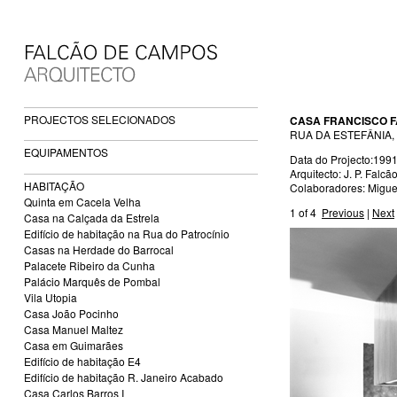
PROJECTOS SELECIONADOS
CASA FRANCISCO 
RUA DA ESTEFÂNIA,
EQUIPAMENTOS
Data do Projecto:1991
Arquitecto: J. P. Fal
HABITAÇÃO
Colaboradores: Migue
Quinta em Cacela Velha
1
of 4
Previous
|
Next
Casa na Calçada da Estrela
Edifício de habitação na Rua do Patrocínio
Casas na Herdade do Barrocal
Palacete Ribeiro da Cunha
Palácio Marquês de Pombal
Vila Utopia
Casa João Pocinho
Casa Manuel Maltez
Casa em Guimarães
Edifício de habitação E4
Edifício de habitação R. Janeiro Acabado
Casa Carlos Barros I