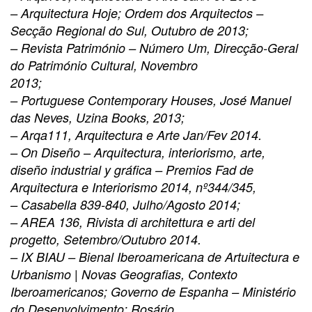
–
Arquitectura Hoje; Ordem dos Arquitectos –
Secção Regional do Sul, Outubro de 2013;
–
Revista Património – Número Um, Direcção-Geral
do Património Cultural, Novembro
2013;
–
Portuguese Contemporary Houses, José Manuel
das Neves, Uzina Books, 2013;
–
Arqa111, Arquitectura e Arte Jan/Fev 2014.
–
On Diseño – Arquitectura, interiorismo, arte,
diseño industrial y gráfica – Premios Fad de
Arquitectura e Interiorismo 2014, nº344/345,
–
Casabella 839-840, Julho/Agosto 2014;
–
AREA 136, Rivista di architettura e arti del
progetto, Setembro/Outubro 2014.
–
IX BIAU – Bienal Iberoamericana de Artuitectura e
Urbanismo | Novas Geografias, Contexto
Iberoamericanos; Governo de Espanha – Ministério
do Desenvolvimento; Rosário,