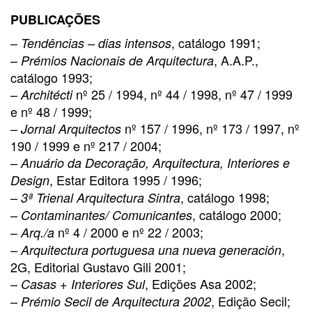
PUBLICAÇÕES
–
, catálogo 1991;
Tendências – dias intensos
–
, A.A.P.,
Prémios Nacionais de Arquitectura
catálogo 1993;
–
nº 25 / 1994, nº 44 / 1998, nº 47 / 1999
Architécti
e nº 48 / 1999;
–
nº 157 / 1996, nº 173 / 1997, nº
Jornal Arquitectos
190 / 1999 e nº 217 / 2004;
–
Anuário da Decoração, Arquitectura, Interiores e
, Estar Editora 1995 / 1996;
Design
–
, catálogo 1998;
3ª Trienal Arquitectura Sintra
–
, catálogo 2000;
Contaminantes/ Comunicantes
–
nº 4 / 2000 e nº 22 / 2003;
Arq./a
–
,
Arquitectura portuguesa una nueva generación
2G, Editorial Gustavo Gili 2001;
–
+
, Edições Asa 2002;
Casas
Interiores Sul
–
, Edição Secil;
Prémio Secil de Arquitectura 2002