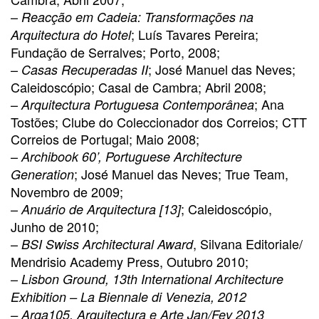
–
Reacção em Cadeia: Transformações na
; Luís Tavares Pereira;
Arquitectura do Hotel
Fundação de Serralves; Porto, 2008;
–
; José Manuel das Neves;
Casas Recuperadas II
Caleidoscópio; Casal de Cambra; Abril 2008;
–
; Ana
Arquitectura Portuguesa Contemporânea
Tostões; Clube do Coleccionador dos Correios; CTT
Correios de Portugal; Maio 2008;
–
Archibook 60’, Portuguese Architecture
; José Manuel das Neves; True Team,
Generation
Novembro de 2009;
–
; Caleidoscópio,
Anuário de Arquitectura [13]
Junho de 2010;
–
, Silvana Editoriale/
BSI Swiss Architectural Award
Mendrisio Academy Press, Outubro 2010;
–
Lisbon Ground, 13th International Architecture
Exhibition – La Biennale di Venezia, 2012
–
Arqa105, Arquitectura e Arte Jan/Fev 2013